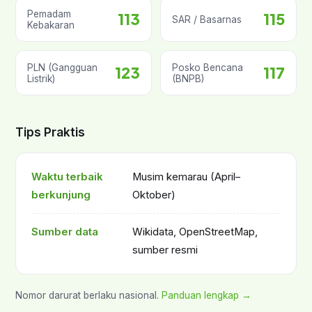
Pemadam
113
115
SAR / Basarnas
Kebakaran
PLN (Gangguan
Posko Bencana
123
117
Listrik)
(BNPB)
Tips Praktis
Waktu terbaik
Musim kemarau (April–
berkunjung
Oktober)
Sumber data
Wikidata, OpenStreetMap,
sumber resmi
Nomor darurat berlaku nasional.
Panduan lengkap →