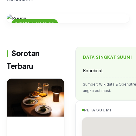
WISATA ALAM SUUMI
Menelusuri Keindahan Alam
Suumi: Pesona Hutan Tropis dan
Sungai Jernih
Sorotan
DATA SINGKAT SUUMI
Terbaru
Koordinat
Sumber: Wikidata & OpenStre
angka estimasi.
PETA SUUMI